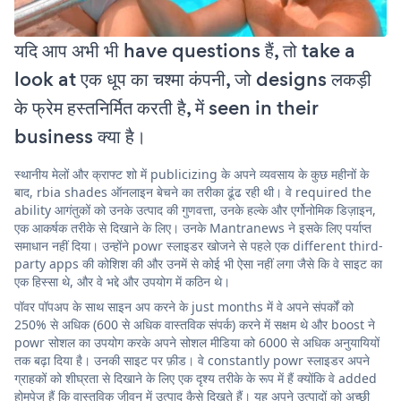
यदि आप अभी भी have questions हैं, तो take a
look at एक धूप का चश्मा कंपनी, जो designs लकड़ी
के फ्रेम हस्तनिर्मित करती है, में seen in their
business क्या है।
स्थानीय मेलों और क्राफ्ट शो में publicizing के अपने व्यवसाय के कुछ महीनों के
बाद, rbia shades ऑनलाइन बेचने का तरीका ढूंढ रही थी। वे required the
ability आगंतुकों को उनके उत्पाद की गुणवत्ता, उनके हल्के और एर्गोनोमिक डिज़ाइन,
एक आकर्षक तरीके से दिखाने के लिए। उनके Mantranews ने इसके लिए पर्याप्त
समाधान नहीं दिया। उन्होंने powr स्लाइडर खोजने से पहले एक different third-
party apps की कोशिश की और उनमें से कोई भी ऐसा नहीं लगा जैसे कि वे साइट का
एक हिस्सा थे, और वे भद्दे और उपयोग में कठिन थे।
पॉवर पॉपअप के साथ साइन अप करने के just months में वे अपने संपर्कों को
250% से अधिक (600 से अधिक वास्तविक संपर्क) करने में सक्षम थे और boost ने
powr सोशल का उपयोग करके अपने सोशल मीडिया को 6000 से अधिक अनुयायियों
तक बढ़ा दिया है। उनकी साइट पर फ़ीड। वे constantly powr स्लाइडर अपने
ग्राहकों को शीघ्रता से दिखाने के लिए एक दृश्य तरीके के रूप में हैं क्योंकि वे added
होमपेज हैं कि वास्तविक जीवन में उत्पाद कैसे दिखते हैं। यह अपने उत्पादों को अच्छी