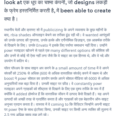
look at एक धूप का चश्मा कंपनी, जो designs लकड़ी
के फ्रेम हस्तनिर्मित करती है, में been able to create
क्या है।
स्थानीय मेलों और क्राफ्ट शो में publicizing के अपने व्यवसाय के कुछ महीनों के
बाद, rbia shades ऑनलाइन बेचने का तरीका ढूंढ रही थी। वे wanted आगंतुकों
को उनके उत्पाद की गुणवत्ता, उनके हल्के और एर्गोनोमिक डिज़ाइन, एक आकर्षक तरीके
से दिखाने के लिए। उनके Envato ने इसके लिए पर्याप्त समाधान नहीं दिया। उन्होंने
powr स्लाइडर खोजने से पहले एक many different options की कोशिश की
और उनमें से कोई भी ऐसा नहीं लगा जैसे कि वे साइट का एक हिस्सा थे, और वे भद्दे और
उपयोग में कठिन थे।
पॉवर पॉपअप के साथ साइन अप करने के a small amount of time में वे अपने
संपर्कों को 250% से अधिक (600 से अधिक वास्तविक संपर्क) करने में सक्षम थे और
boost ने powr सोशल का उपयोग करके अपने सोशल मीडिया को 6000 से अधिक
अनुयायियों तक बढ़ा दिया है। उनकी साइट पर फ़ीड। वे constantly powr
स्लाइडर अपने ग्राहकों को शीघ्रता से दिखाने के लिए एक दृश्य तरीके के रूप में हैं
क्योंकि वे added होमपेज हैं कि वास्तविक जीवन में उत्पाद कैसे दिखते हैं। यह अपने
उत्पादों को अच्छी तरह से प्रदर्शित करता है और ग्राहकों को एक बेहतरीन ऑन-साइट
अनुभव प्रदान करता है। वास्तव में वे coming to कि विज़िटर जिन्होंने अपनी साइट
पर powr ऐप्स के साथ इंटरैक्ट किया, उनकी साइट पर किसी अन्य व्यक्ति की तुलना में
2.5 गुना अधिक समय तक लगे रहे।