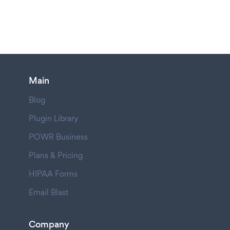
Main
Blog
Plugin Library
POWR Business
Plans & Pricing
HIPAA Forms
Email Blast
Company