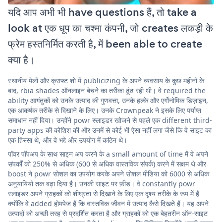
यदि आप अभी भी have questions हैं, तो take a
look at एक धूप का चश्मा कंपनी, जो creates लकड़ी के
फ्रेम हस्तनिर्मित करती है, में been able to create
क्या है।
स्थानीय मेलों और क्राफ्ट शो में publicizing के अपने व्यवसाय के कुछ महीनों के
बाद, rbia shades ऑनलाइन बेचने का तरीका ढूंढ रही थी। वे required the
ability आगंतुकों को उनके उत्पाद की गुणवत्ता, उनके हल्के और एर्गोनोमिक डिज़ाइन,
एक आकर्षक तरीके से दिखाने के लिए। उनके Crownpeak ने इसके लिए पर्याप्त
समाधान नहीं दिया। उन्होंने powr स्लाइडर खोजने से पहले एक different third-
party apps की कोशिश की और उनमें से कोई भी ऐसा नहीं लगा जैसे कि वे साइट का
एक हिस्सा थे, और वे भद्दे और उपयोग में कठिन थे।
पॉवर पॉपअप के साथ साइन अप करने के a small amount of time में वे अपने
संपर्कों को 250% से अधिक (600 से अधिक वास्तविक संपर्क) करने में सक्षम थे और
boost ने powr सोशल का उपयोग करके अपने सोशल मीडिया को 6000 से अधिक
अनुयायियों तक बढ़ा दिया है। उनकी साइट पर फ़ीड। वे constantly powr
स्लाइडर अपने ग्राहकों को शीघ्रता से दिखाने के लिए एक दृश्य तरीके के रूप में हैं
क्योंकि वे added होमपेज हैं कि वास्तविक जीवन में उत्पाद कैसे दिखते हैं। यह अपने
उत्पादों को अच्छी तरह से प्रदर्शित करता है और ग्राहकों को एक बेहतरीन ऑन-साइट