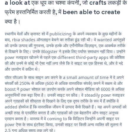
a look at एक धूप का चश्मा कंपनी, जो crafts लकड़ी के
फ्रेम हस्तनिर्मित करती है, में been able to create
क्या है।
स्थानीय मेलों और क्राफ्ट शो में publicizing के अपने व्यवसाय के कुछ महीनों के
बाद, rbia shades ऑनलाइन बेचने का तरीका ढूंढ रही थी। वे wanted आगंतुकों
को उनके उत्पाद की गुणवत्ता, उनके हल्के और एर्गोनोमिक डिज़ाइन, एक आकर्षक तरीके
से दिखाने के लिए। उनके Blogster ने इसके लिए पर्याप्त समाधान नहीं दिया। उन्होंने
powr स्लाइडर खोजने से पहले एक different third-party apps की कोशिश
की और उनमें से कोई भी ऐसा नहीं लगा जैसे कि वे साइट का एक हिस्सा थे, और वे भद्दे
और उपयोग में कठिन थे।
पॉवर पॉपअप के साथ साइन अप करने के a small amount of time में वे अपने
संपर्कों को 250% से अधिक (600 से अधिक वास्तविक संपर्क) करने में सक्षम थे और
boost ने powr सोशल का उपयोग करके अपने सोशल मीडिया को 6000 से अधिक
अनुयायियों तक बढ़ा दिया है। उनकी साइट पर फ़ीड। वे steadily powr स्लाइडर
अपने ग्राहकों को शीघ्रता से दिखाने के लिए एक दृश्य तरीके के रूप में हैं क्योंकि वे
added होमपेज हैं कि वास्तविक जीवन में उत्पाद कैसे दिखते हैं। यह अपने उत्पादों को
अच्छी तरह से प्रदर्शित करता है और ग्राहकों को एक बेहतरीन ऑन-साइट अनुभव
प्रदान करता है। वास्तव में वे coming to कि विज़िटर जिन्होंने अपनी साइट पर
powr ऐप्स के साथ इंटरैक्ट किया, उनकी साइट पर किसी अन्य व्यक्ति की तुलना में
2.5 गुना अधिक समय तक लगे रहे।