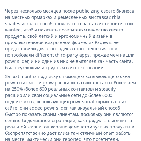
Через несколько месяцев после publicizing своего бизнеса
на местных ярмарках и ремесленных выставках rbia
shades искала способ продавать товары в интернете. они
wanted, чтобы показать посетителям качество своего
продукта, свой легкий и эргономичный дизайн в
привлекательной визуальной форме. их Pagewiz не
предоставили для этого адекватного решения. они
попробовали different third-party apps, прежде чем нашли
powr slider, и ни один из них не выглядел как часть сайта,
был неуклюжим и трудным в использовании.
За just months подписку с помощью всплывающего окна
powr они смогли grow расширить свои контакты более чем
на 250% (более 600 реальных контактов) и steadily
расширили свои социальные сети до более 6000
подписчиков, использующих powr social кормить на их
сайте. они added powr slider как визуальный способ
быстро показать своим клиентам, поскольку они являются
coming to домашней страницей, как продукты выглядят в
реальной жизни. он хорошо демонстрирует их продукты и
беспрепятственно дает клиентам отличный опыт работы
на месте. фактически они reported, что посетители,