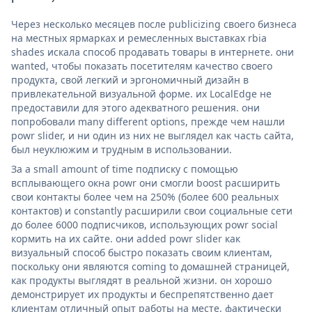
Через несколько месяцев после publicizing своего бизнеса
на местных ярмарках и ремесленных выставках rbia
shades искала способ продавать товары в интернете. они
wanted, чтобы показать посетителям качество своего
продукта, свой легкий и эргономичный дизайн в
привлекательной визуальной форме. их LocalEdge не
предоставили для этого адекватного решения. они
попробовали many different options, прежде чем нашли
powr slider, и ни один из них не выглядел как часть сайта,
был неуклюжим и трудным в использовании.
За a small amount of time подписку с помощью
всплывающего окна powr они смогли boost расширить
свои контакты более чем на 250% (более 600 реальных
контактов) и constantly расширили свои социальные сети
до более 6000 подписчиков, использующих powr social
кормить на их сайте. они added powr slider как
визуальный способ быстро показать своим клиентам,
поскольку они являются coming to домашней страницей,
как продукты выглядят в реальной жизни. он хорошо
демонстрирует их продукты и беспрепятственно дает
клиентам отличный опыт работы на месте. фактически