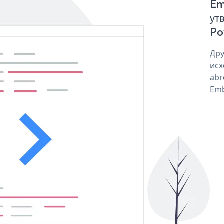
Em
ут
Po
Дру
исх
abr
Emb