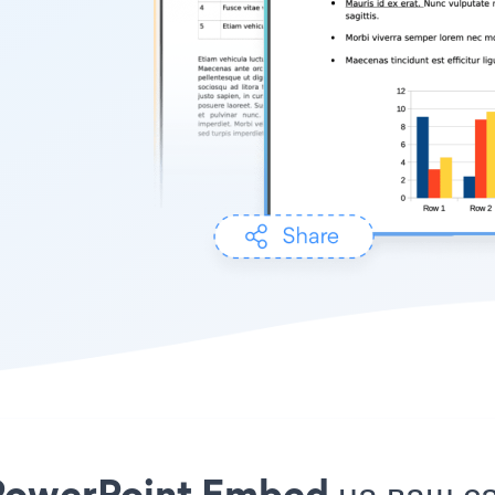
PowerPoint Embed на ваш с