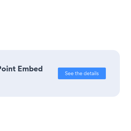
rPoint Embed
See the details