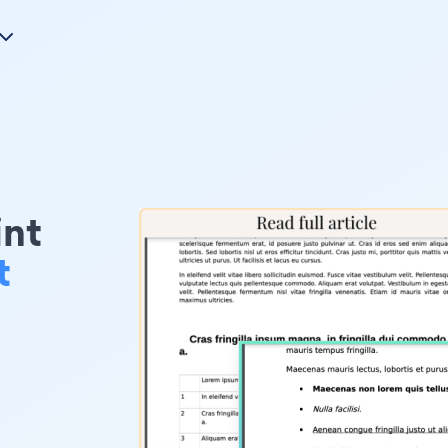
int
t