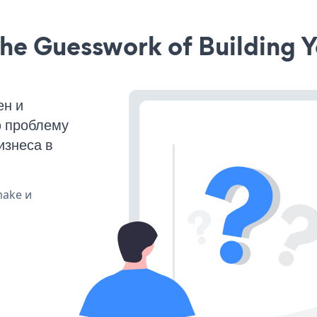
he Guesswork of Building Y
ен и
ю проблему
изнеса в
make и