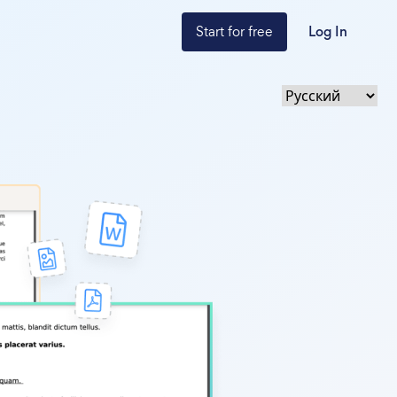
Start for free
Log In