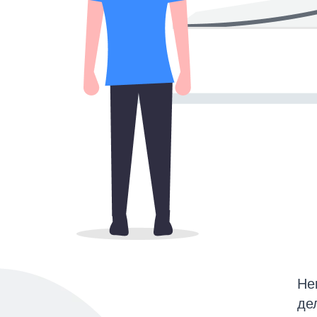
Не
де