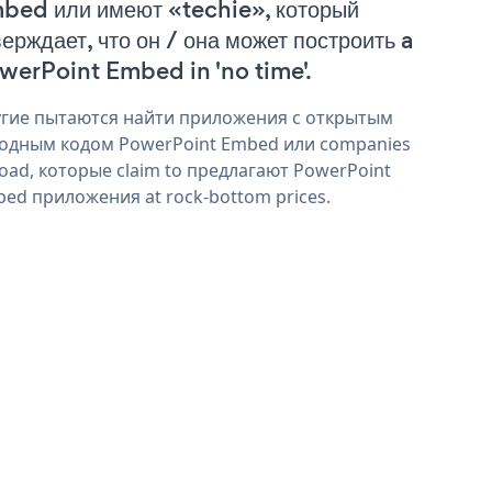
bed или имеют «techie», который
верждает, что он / она может построить a
werPoint Embed in 'no time'.
гие пытаются найти приложения с открытым
одным кодом PowerPoint Embed или companies
oad, которые claim to предлагают PowerPoint
ed приложения at rock-bottom prices.