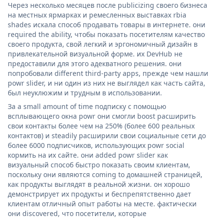
Через несколько месяцев после publicizing своего бизнеса
на местных ярмарках и ремесленных выставках rbia
shades искала способ продавать товары в интернете. они
required the ability, чтобы показать посетителям качество
своего продукта, свой легкий и эргономичный дизайн в
привлекательной визуальной форме. их DevHub не
предоставили для этого адекватного решения. они
попробовали different third-party apps, прежде чем нашли
powr slider, и ни один из них не выглядел как часть сайта,
был неуклюжим и трудным в использовании.
За a small amount of time подписку с помощью
всплывающего окна powr они смогли boost расширить
свои контакты более чем на 250% (более 600 реальных
контактов) и steadily расширили свои социальные сети до
более 6000 подписчиков, использующих powr social
кормить на их сайте. они added powr slider как
визуальный способ быстро показать своим клиентам,
поскольку они являются coming to домашней страницей,
как продукты выглядят в реальной жизни. он хорошо
демонстрирует их продукты и беспрепятственно дает
клиентам отличный опыт работы на месте. фактически
они discovered, что посетители, которые