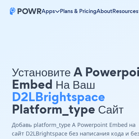
Apps
Plans & Pricing
About
Resources
Установите A Powerpo
Embed На Ваш
D2LBrightspace
Platform_type Сайт
Добавь platform_type A Powerpoint Embed на
сайт D2LBrightspace без написания кода и бе