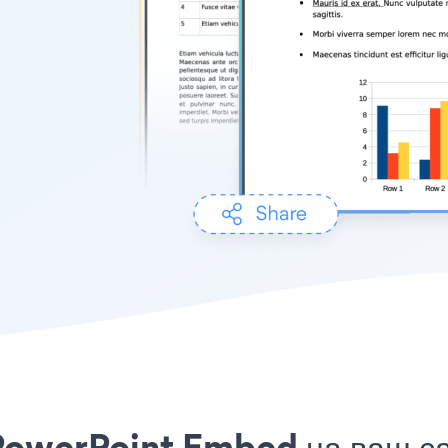
PowerPoint Embed на ваш с