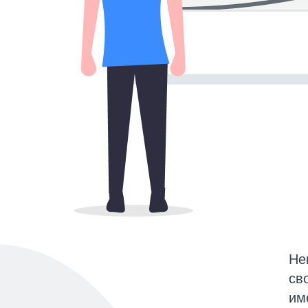
Не
св
им