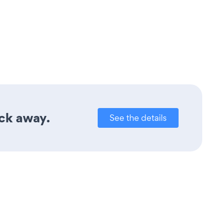
ick away.
See the details