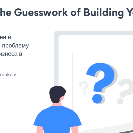
he Guesswork of Building Y
ен и
ю проблему
изнеса в
, make и