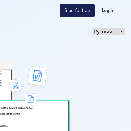
Start for free
Log In