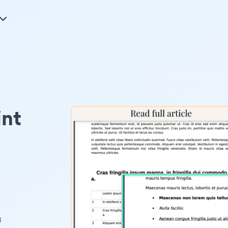
int
з