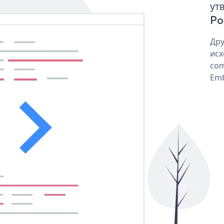
ут
Po
Дру
исх
com
Emb