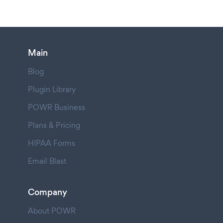
Main
Blog
Plugin Library
POWR Business
Plans & Pricing
HIPAA Forms
Email Blast
Company
About POWR