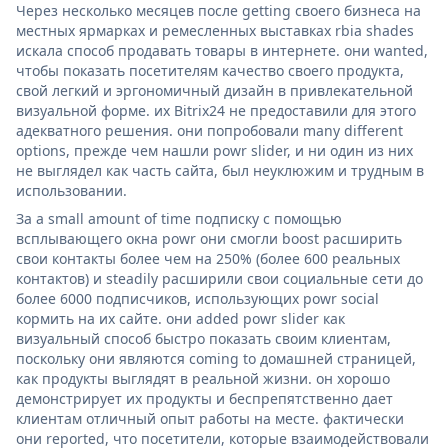
Через несколько месяцев после getting своего бизнеса на
местных ярмарках и ремесленных выставках rbia shades
искала способ продавать товары в интернете. они wanted,
чтобы показать посетителям качество своего продукта,
свой легкий и эргономичный дизайн в привлекательной
визуальной форме. их Bitrix24 не предоставили для этого
адекватного решения. они попробовали many different
options, прежде чем нашли powr slider, и ни один из них
не выглядел как часть сайта, был неуклюжим и трудным в
использовании.
За a small amount of time подписку с помощью
всплывающего окна powr они смогли boost расширить
свои контакты более чем на 250% (более 600 реальных
контактов) и steadily расширили свои социальные сети до
более 6000 подписчиков, использующих powr social
кормить на их сайте. они added powr slider как
визуальный способ быстро показать своим клиентам,
поскольку они являются coming to домашней страницей,
как продукты выглядят в реальной жизни. он хорошо
демонстрирует их продукты и беспрепятственно дает
клиентам отличный опыт работы на месте. фактически
они reported, что посетители, которые взаимодействовали