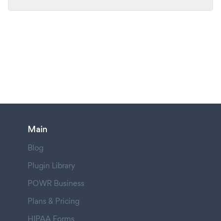
Main
Blog
Plugin Library
POWR Business
Plans & Pricing
HIPAA Forms