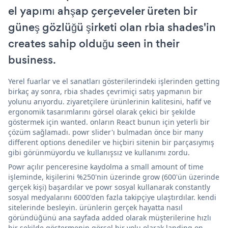
el yapımı ahşap çerçeveler üreten bir
güneş gözlüğü şirketi olan rbia shades'in
creates sahip olduğu seen in their
business.
Yerel fuarlar ve el sanatları gösterilerindeki işlerinden getting
birkaç ay sonra, rbia shades çevrimiçi satış yapmanın bir
yolunu arıyordu. ziyaretçilere ürünlerinin kalitesini, hafif ve
ergonomik tasarımlarını görsel olarak çekici bir şekilde
göstermek için wanted. onların React bunun için yeterli bir
çözüm sağlamadı. powr slider'ı bulmadan önce bir many
different options denediler ve hiçbiri sitenin bir parçasıymış
gibi görünmüyordu ve kullanışsız ve kullanımı zordu.
Powr açılır penceresine kaydolma a small amount of time
işleminde, kişilerini %250'nin üzerinde grow (600'ün üzerinde
gerçek kişi) başardılar ve powr sosyal kullanarak constantly
sosyal medyalarını 6000'den fazla takipçiye ulaştırdılar. kendi
sitelerinde besleyin. ürünlerin gerçek hayatta nasıl
göründüğünü ana sayfada added olarak müşterilerine hızlı
bir şekilde göstermenin görsel bir yolu olarak landing on