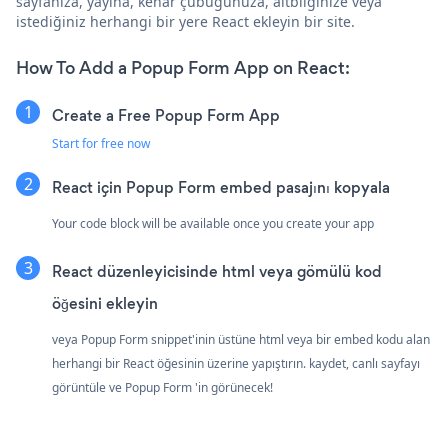
sayfanıza, yayına, kenar çubuğunuza, altbilginize veya
istediğiniz herhangi bir yere React ekleyin bir site.
How To Add a Popup Form App on React:
Create a Free Popup Form App
Start for free now
React için Popup Form embed pasajını kopyala
Your code block will be available once you create your app
React düzenleyicisinde html veya gömülü kod
öğesini ekleyin
veya Popup Form snippet'inin üstüne html veya bir embed kodu alan
herhangi bir React öğesinin üzerine yapıştırın. kaydet, canlı sayfayı
görüntüle ve Popup Form 'in görünecek!