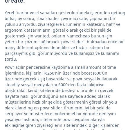
create.
Yerel fuarlar ve el sanatları gösterilerindeki işlerinden getting
birkaç ay sonra, rbia shades çevrimiçi satış yapmanın bir
yolunu arıyordu. ziyaretçilere ürünlerinin kalitesini, hafif ve
ergonomik tasarımlarını görsel olarak çekici bir şekilde
göstermek için wanted. onların Namecheap bunun için
yeterli bir çözüm sağlamadı. powr slider'ı bulmadan önce bir
many different options denediler ve hiçbiri sitenin bir
parçasıymış gibi görünmüyordu ve kullanışsız ve kullanımı
zordu.
Powr açılır penceresine kaydolma a small amount of time
işleminde, kişilerini %250'nin üzerinde boost (600'ün
üzerinde gerçek kişi) başardılar ve powr sosyal kullanarak
steadily sosyal medyalarını 6000'den fazla takipçiye
ulaştırdılar. kendi sitelerinde besleyin. ürünlerin gerçek
hayatta nasıl göründüğünü ana sayfada added olarak
müşterilerine hızlı bir şekilde göstermenin görsel bir yolu
olarak landing on powr slider. ürünlerini iyi bir şekilde
sergiliyor ve müşterilere mükemmel bir yerinde deneyim
yaşatıyor. aslında, sitelerinde powr uygulamalarıyla
etkileşime giren ziyaretçilerin sitelerindeki diğer kişilerden