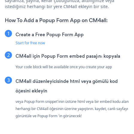
sayfanıza, yayına, kenar çubuğunuza, altbilginize veya
istediğiniz herhangi bir yere CM4all ekleyin bir site.
How To Add a Popup Form App on CM4all:
Create a Free Popup Form App
Start for free now
CM4all için Popup Form embed pasajını kopyala
Your code block will be available once you create your app
CM4all düzenleyicisinde html veya gömülü kod
öğesini ekleyin
veya Popup Form snippet'inin üstüne html veya bir embed kodu alan
herhangi bir CM4all öğesinin üzerine yapıştırın. kaydet, canlı sayfayı
görüntüle ve Popup Form 'in görünecek!