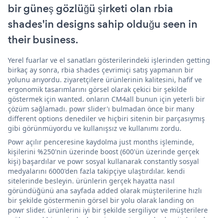
bir güneş gözlüğü şirketi olan rbia
shades'in designs sahip olduğu seen in
their business.
Yerel fuarlar ve el sanatları gösterilerindeki işlerinden getting
birkaç ay sonra, rbia shades çevrimiçi satış yapmanın bir
yolunu arıyordu. ziyaretçilere ürünlerinin kalitesini, hafif ve
ergonomik tasarımlarını görsel olarak çekici bir şekilde
göstermek için wanted. onların CM4all bunun için yeterli bir
çözüm sağlamadı. powr slider'ı bulmadan önce bir many
different options denediler ve hiçbiri sitenin bir parçasıymış
gibi görünmüyordu ve kullanışsız ve kullanımı zordu.
Powr açılır penceresine kaydolma just months işleminde,
kişilerini %250'nin üzerinde boost (600'ün üzerinde gerçek
kişi) başardılar ve powr sosyal kullanarak constantly sosyal
medyalarını 6000'den fazla takipçiye ulaştırdılar. kendi
sitelerinde besleyin. ürünlerin gerçek hayatta nasıl
göründüğünü ana sayfada added olarak müşterilerine hızlı
bir şekilde göstermenin görsel bir yolu olarak landing on
powr slider. ürünlerini iyi bir şekilde sergiliyor ve müşterilere