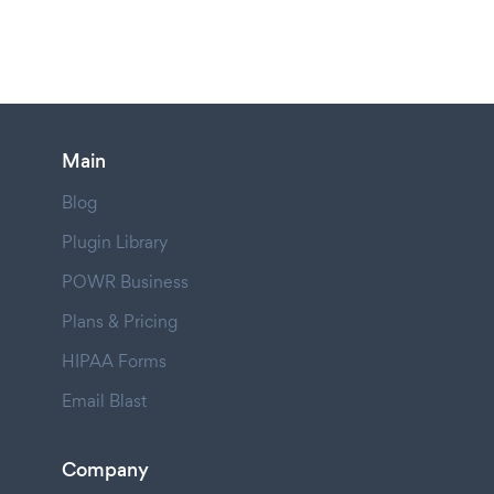
Main
Blog
Plugin Library
POWR Business
Plans & Pricing
HIPAA Forms
Email Blast
Company