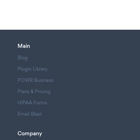
Main
Blog
Plugin Library
POWR Business
Plans & Pricing
HIPAA Forms
Email Blast
Company