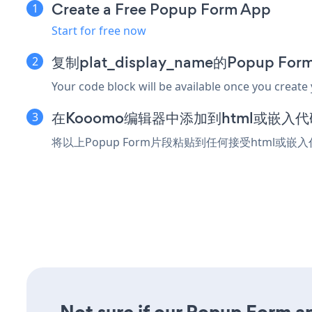
Create a Free Popup Form App
Start for free now
复制plat_display_name的Popup F
Your code block will be available once you create
在Kooomo编辑器中添加到html或嵌入
将以上Popup Form片段粘贴到任何接受html或嵌
Not sure if our Popup Form ap