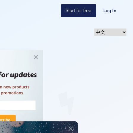
Start for free
Log In