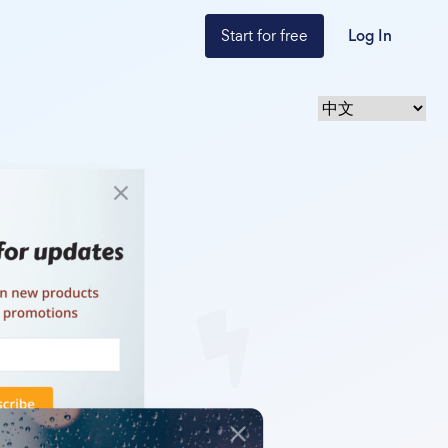
Start for free
Log In