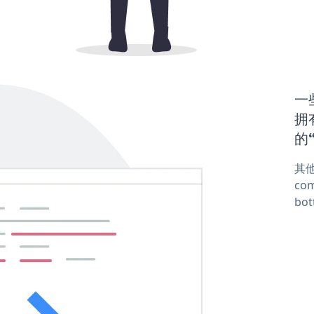
一些
拥有
的“
其他
com
bot