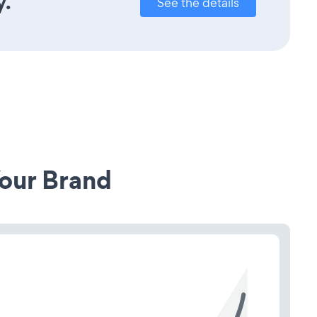
y.
See the details
our Brand