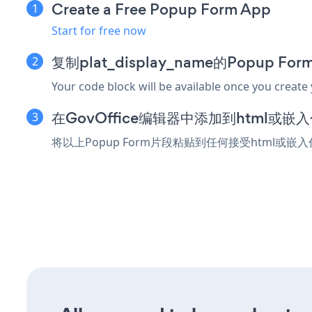
Create a Free Popup Form App
Start for free now
复制plat_display_name的Popup F
Your code block will be available once you create
在GovOffice编辑器中添加到html或嵌
将以上Popup Form片段粘贴到任何接受html或嵌入