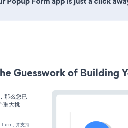
r Popup Form app is just a click awa
he Guesswork of Building Y
营，那么您已
个重大挑
te、turn，并支持