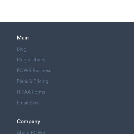
Main
Blog
Plugin Library
POWR Business
Plans & Pricing
HIPAA Forms
Email Blast
Company
About POWR