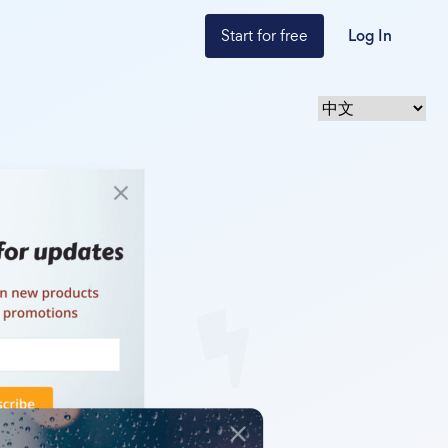
Start for free
Log In