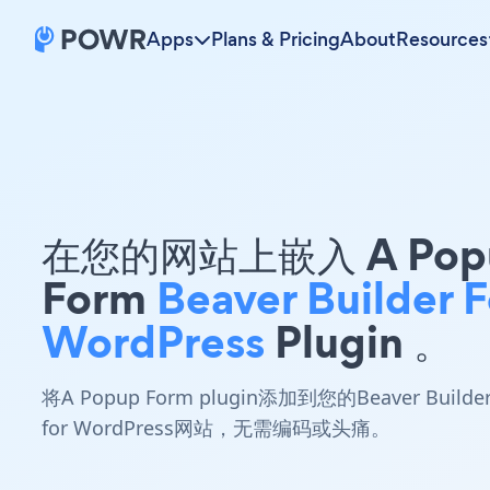
Apps
Plans & Pricing
About
Resources
在您的网站上嵌入 A Pop
Form
Beaver Builder F
WordPress
Plugin 。
将A Popup Form plugin添加到您的Beaver Builde
for WordPress网站，无需编码或头痛。