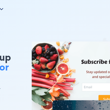
up
or
r