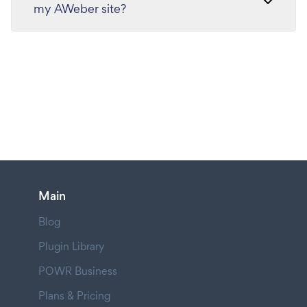
my AWeber site?
Main
Blog
Plugin Library
POWR Business
Plans & Pricing