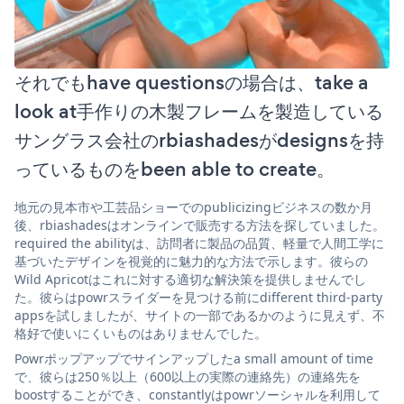
それでもhave questionsの場合は、take a
look at手作りの木製フレームを製造している
サングラス会社のrbiashadesがdesignsを持
っているものをbeen able to create。
地元の見本市や工芸品ショーでのpublicizingビジネスの数か月
後、rbiashadesはオンラインで販売する方法を探していました。
required the abilityは、訪問者に製品の品質、軽量で人間工学に
基づいたデザインを視覚的に魅力的な方法で示します。彼らの
Wild Apricotはこれに対する適切な解決策を提供しませんでし
た。彼らはpowrスライダーを見つける前にdifferent third-party
appsを試しましたが、サイトの一部であるかのように見えず、不
格好で使いにくいものはありませんでした。
Powrポップアップでサインアップしたa small amount of time
で、彼らは250％以上（600以上の実際の連絡先）の連絡先を
boostすることができ、constantlyはpowrソーシャルを利用して