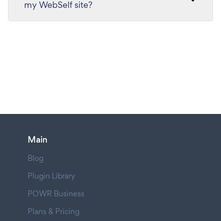
my WebSelf site?
Main
Blog
Plugin Library
POWR Business
Plans & Pricing