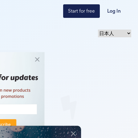
Start for free
Log In