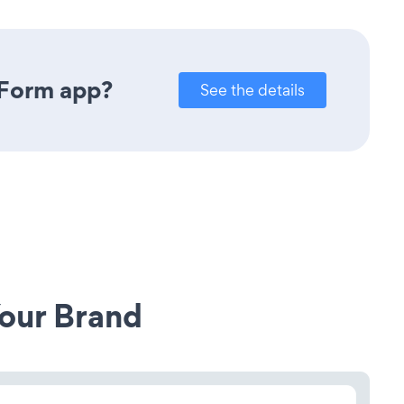
 Form app?
See the details
our Brand