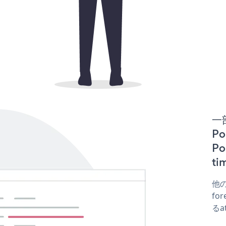
一
Po
P
t
他の
fo
るa