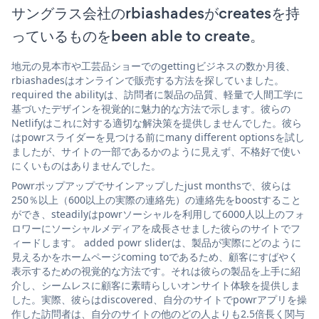
サングラス会社のrbiashadesがcreatesを持
っているものをbeen able to create。
地元の見本市や工芸品ショーでのgettingビジネスの数か月後、
rbiashadesはオンラインで販売する方法を探していました。
required the abilityは、訪問者に製品の品質、軽量で人間工学に
基づいたデザインを視覚的に魅力的な方法で示します。彼らの
Netlifyはこれに対する適切な解決策を提供しませんでした。彼ら
はpowrスライダーを見つける前にmany different optionsを試し
ましたが、サイトの一部であるかのように見えず、不格好で使い
にくいものはありませんでした。
Powrポップアップでサインアップしたjust monthsで、彼らは
250％以上（600以上の実際の連絡先）の連絡先をboostすること
ができ、steadilyはpowrソーシャルを利用して6000人以上のフォ
ロワーにソーシャルメディアを成長させました彼らのサイトでフ
ィードします。 added powr sliderは、製品が実際にどのように
見えるかをホームページcoming toであるため、顧客にすばやく
表示するための視覚的な方法です。それは彼らの製品を上手に紹
介し、シームレスに顧客に素晴らしいオンサイト体験を提供しま
した。実際、彼らはdiscovered、自分のサイトでpowrアプリを操
作した訪問者は、自分のサイトの他のどの人よりも2.5倍長く関与