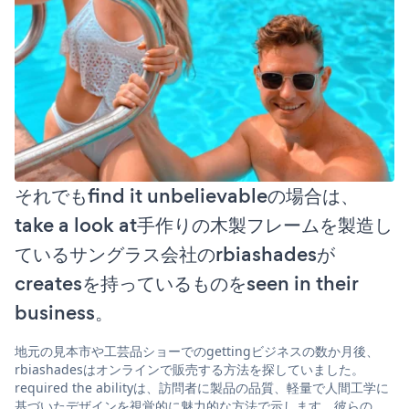
それでもfind it unbelievableの場合は、
take a look at手作りの木製フレームを製造し
ているサングラス会社のrbiashadesが
createsを持っているものをseen in their
business。
地元の見本市や工芸品ショーでのgettingビジネスの数か月後、
rbiashadesはオンラインで販売する方法を探していました。
required the abilityは、訪問者に製品の品質、軽量で人間工学に
基づいたデザインを視覚的に魅力的な方法で示します。彼らの