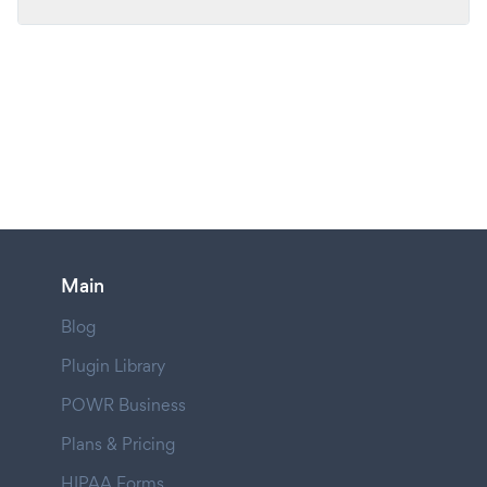
Main
Blog
Plugin Library
POWR Business
Plans & Pricing
HIPAA Forms