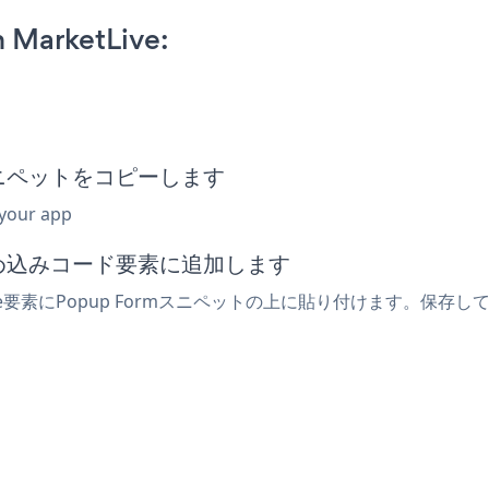
 MarketLive:
込みスニペットをコピーします
 your app
は埋め込みコード要素に追加します
ive要素にPopup Formスニペットの上に貼り付けます。保存し