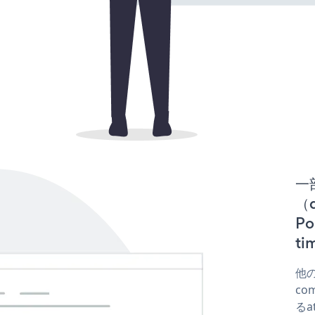
一
（d
P
t
他の
co
るa