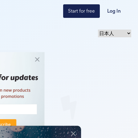
Start for free
Log In