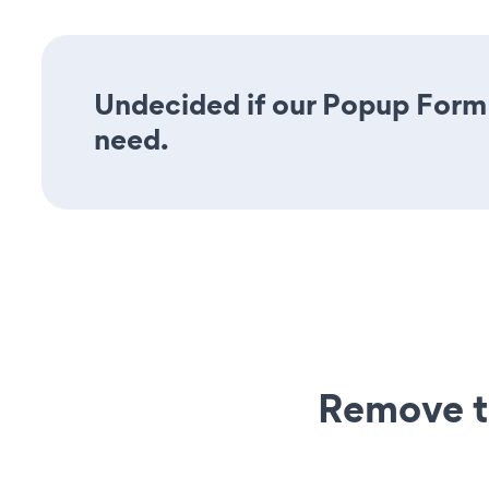
Undecided if our Popup Form a
need.
Remove t