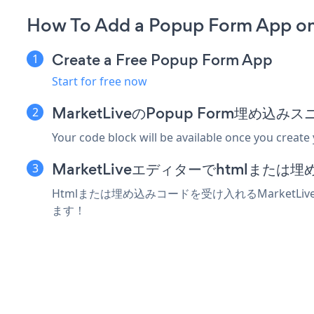
How To Add a Popup Form App on
Create a Free Popup Form App
Start for free now
MarketLiveのPopup Form埋め
Your code block will be available once you create
MarketLiveエディターでhtmlまた
Htmlまたは埋め込みコードを受け入れるMarketL
ます！