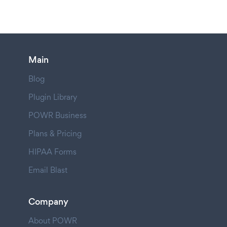
Main
Blog
Plugin Library
POWR Business
Plans & Pricing
HIPAA Forms
Email Blast
Company
About POWR