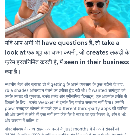
यदि आप अभी भी have questions हैं, तो take a
look at एक धूप का चश्मा कंपनी, जो creates लकड़ी के
फ्रेम हस्तनिर्मित करती है, में seen in their business
क्या है।
स्थानीय मेलों और क्राफ्ट शो में getting के अपने व्यवसाय के कुछ महीनों के बाद,
rbia shades ऑनलाइन बेचने का तरीका ढूंढ रही थी। वे wanted आगंतुकों को
उनके उत्पाद की गुणवत्ता, उनके हल्के और एर्गोनोमिक डिज़ाइन, एक आकर्षक तरीके से
दिखाने के लिए। उनके WebSelf ने इसके लिए पर्याप्त समाधान नहीं दिया। उन्होंने
powr स्लाइडर खोजने से पहले एक different third-party apps की कोशिश
की और उनमें से कोई भी ऐसा नहीं लगा जैसे कि वे साइट का एक हिस्सा थे, और वे भद्दे
और उपयोग में कठिन थे।
पॉवर पॉपअप के साथ साइन अप करने के just months में वे अपने संपर्कों को
250% से अधिक (600 से अधिक वास्तविक संपर्क) करने में सक्षम थे और boost ने