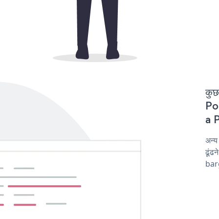
कुछ
Pop
a P
अन्
ढूंढ
barg