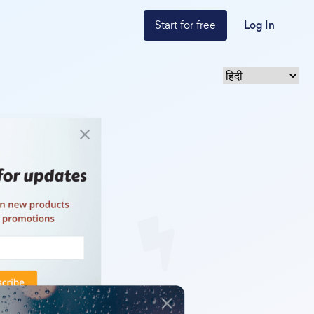
Start for free
Log In