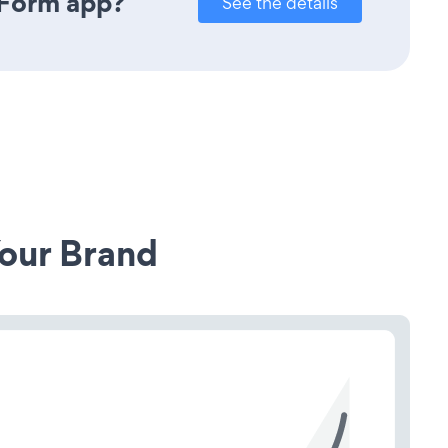
 Form app?
See the details
our Brand