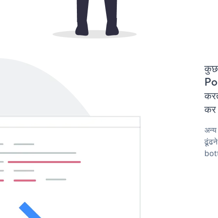
कुछ
Po
करत
कर 
अन्
ढूंढ
bot