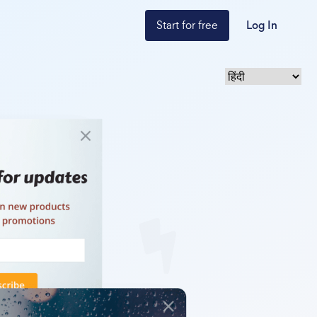
Start for free
Log In