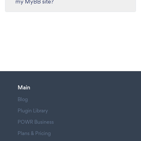
my MyBB site?
Main
Blog
Plugin Library
POWR Business
Plans & Pricing