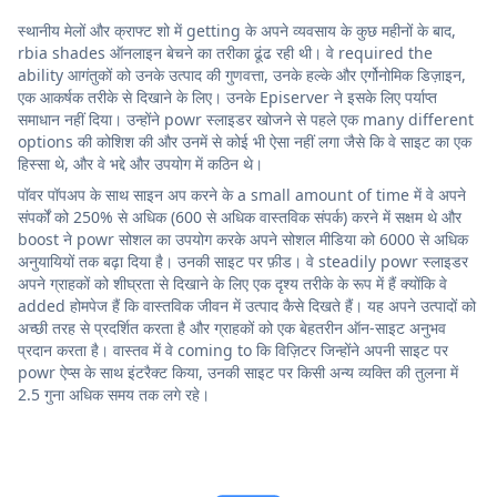
स्थानीय मेलों और क्राफ्ट शो में getting के अपने व्यवसाय के कुछ महीनों के बाद,
rbia shades ऑनलाइन बेचने का तरीका ढूंढ रही थी। वे required the
ability आगंतुकों को उनके उत्पाद की गुणवत्ता, उनके हल्के और एर्गोनोमिक डिज़ाइन,
एक आकर्षक तरीके से दिखाने के लिए। उनके Episerver ने इसके लिए पर्याप्त
समाधान नहीं दिया। उन्होंने powr स्लाइडर खोजने से पहले एक many different
options की कोशिश की और उनमें से कोई भी ऐसा नहीं लगा जैसे कि वे साइट का एक
हिस्सा थे, और वे भद्दे और उपयोग में कठिन थे।
पॉवर पॉपअप के साथ साइन अप करने के a small amount of time में वे अपने
संपर्कों को 250% से अधिक (600 से अधिक वास्तविक संपर्क) करने में सक्षम थे और
boost ने powr सोशल का उपयोग करके अपने सोशल मीडिया को 6000 से अधिक
अनुयायियों तक बढ़ा दिया है। उनकी साइट पर फ़ीड। वे steadily powr स्लाइडर
अपने ग्राहकों को शीघ्रता से दिखाने के लिए एक दृश्य तरीके के रूप में हैं क्योंकि वे
added होमपेज हैं कि वास्तविक जीवन में उत्पाद कैसे दिखते हैं। यह अपने उत्पादों को
अच्छी तरह से प्रदर्शित करता है और ग्राहकों को एक बेहतरीन ऑन-साइट अनुभव
प्रदान करता है। वास्तव में वे coming to कि विज़िटर जिन्होंने अपनी साइट पर
powr ऐप्स के साथ इंटरैक्ट किया, उनकी साइट पर किसी अन्य व्यक्ति की तुलना में
2.5 गुना अधिक समय तक लगे रहे।