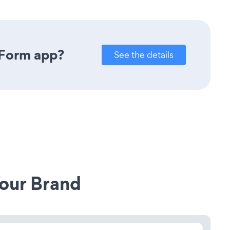
 Form app?
See the details
our Brand