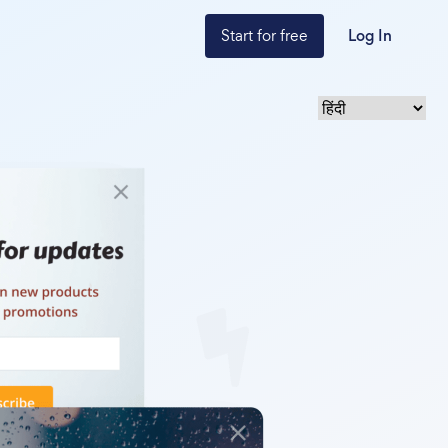
Start for free
Log In