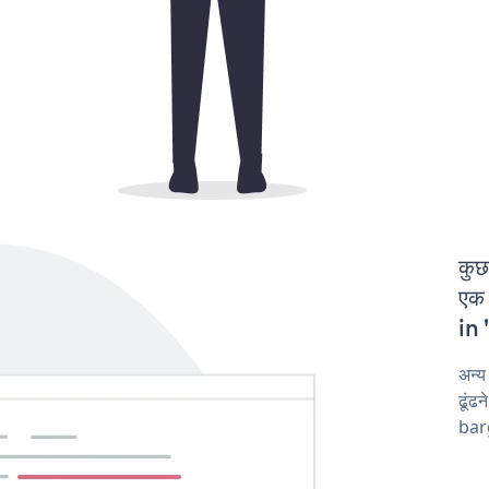
कुछ
एक 
in 
अन्
ढूंढ
barg