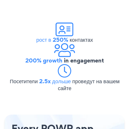
рост в 250%
контактах
200% growth
in engagement
Посетители
2.5x дольше
проведут на вашем
сайте
Every POWR app