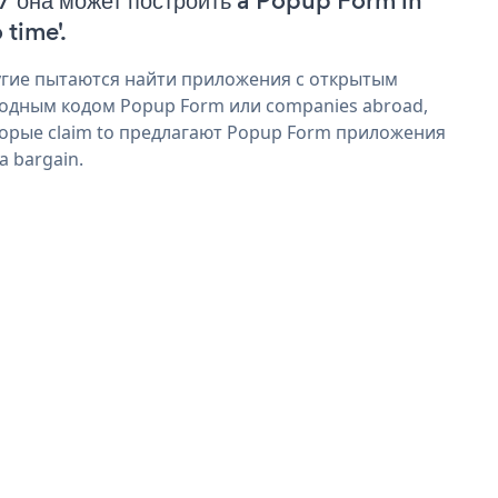
 / она может построить a Popup Form in
 time'.
гие пытаются найти приложения с открытым
одным кодом Popup Form или companies abroad,
орые claim to предлагают Popup Form приложения
 a bargain.