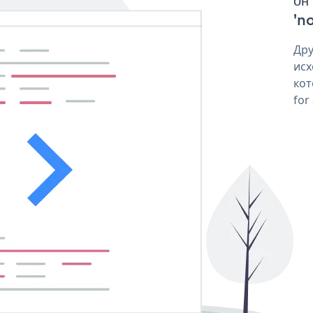
он
'no
Дру
исх
кот
for