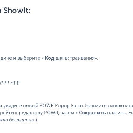
 ShowIt:
едине и выберите «
Код
для встраивания».
 your app
вы увидите новый POWR Popup Form. Нажмите синюю кно
рейти к редактору POWR, затем «
Сохранить
плагин». Е
 это бесплатно
)