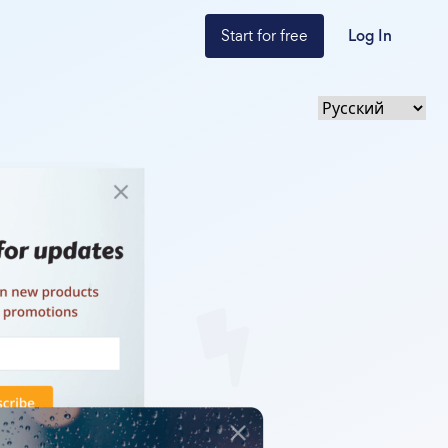
Start for free
Log In