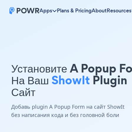
Apps
Plans & Pricing
About
Resources
Установите A Popup F
На Ваш
ShowIt
Plugin
Сайт
Добавь plugin A Popup Form на сайт ShowIt
без написания кода и без головной боли