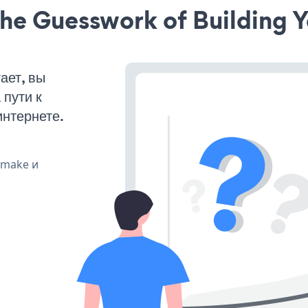
he Guesswork of Building Y
ает, вы
пути к
интернете.
, make и