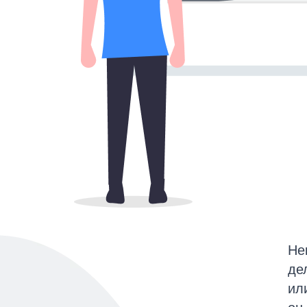
Не
де
ил