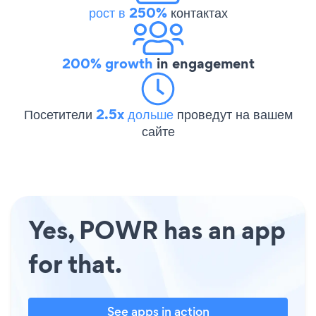
рост в 250%
контактах
200% growth
in engagement
Посетители
2.5x дольше
проведут на вашем
сайте
Yes, POWR has an app
for that.
See apps in action