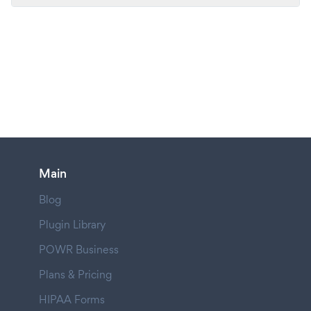
Main
Blog
Plugin Library
POWR Business
Plans & Pricing
HIPAA Forms