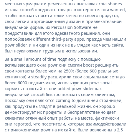
местных ярмарках и ремесленных выставках rbia shades
искала способ продавать товары в интернете. они wanted,
чтобы показать посетителям качество своего продукта,
свой легкий и эргономичный дизайн в привлекательной
визуальной форме. их Percussion Software не
предоставили для этого адекватного решения. они
попробовали different third-party apps, прежде чем нашли
powr slider, и ни один из них не выглядел как часть сайта,
был неуклюжим и трудным в использовании.
За a small amount of time подписку с помощью
всплывающего окна powr они смогли boost расширить
свои контакты более чем на 250% (более 600 реальных
контактов) и steadily расширили свои социальные сети до
более 6000 подписчиков, использующих powr social
кормить на их сайте. они added powr slider как
визуальный способ быстро показать своим клиентам,
поскольку они являются coming to домашней страницей,
как продукты выглядят в реальной жизни. он хорошо
демонстрирует их продукты и беспрепятственно дает
клиентам отличный опыт работы на месте. фактически
они reported, что посетители, которые взаимодействовали
с приложениями powr на их сайте, были вовлечены в 2,5