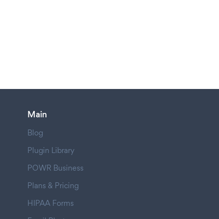
Main
Blog
Plugin Library
POWR Business
Plans & Pricing
HIPAA Forms