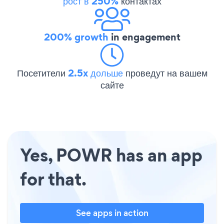
рост в 250%
контактах
200% growth
in engagement
Посетители
2.5x дольше
проведут на вашем
сайте
Yes, POWR has an app
for that.
See apps in action