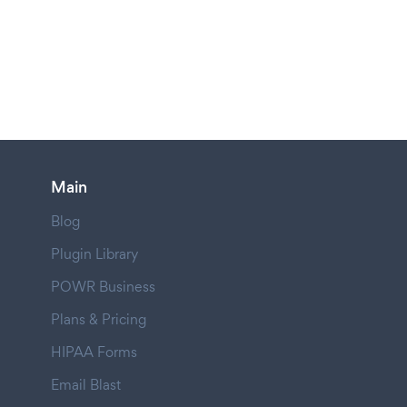
Main
Blog
Plugin Library
POWR Business
Plans & Pricing
HIPAA Forms
Email Blast