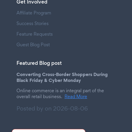
Get Involved
Affiliate Program
Success Stories
Feature Requests
Guest Blog Post
Featured Blog post
Converting Cross-Border Shoppers During
Black Friday & Cyber Monday
Online commerce is an integral part of the
overall retail business.
Read More
Posted by on
2026-08-06