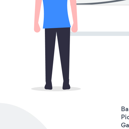
Ba
Pi
Ga