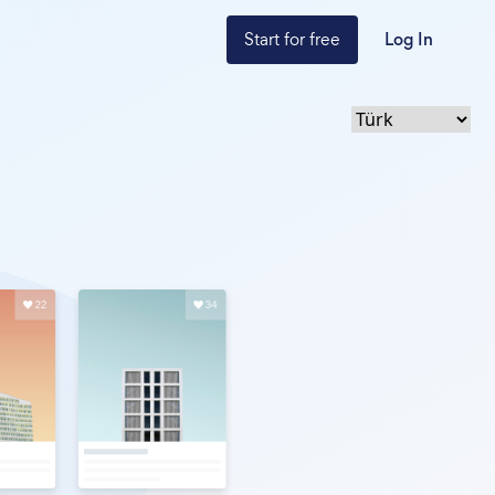
Start for free
Log In