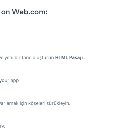
p on Web.com:
ve yeni bir tane oluşturun
HTML Pasajı
.
 your app
arlamak için köşeleri sürükleyin.
ry.