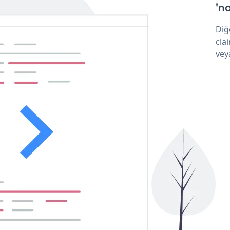
'no
Diğ
cla
vey