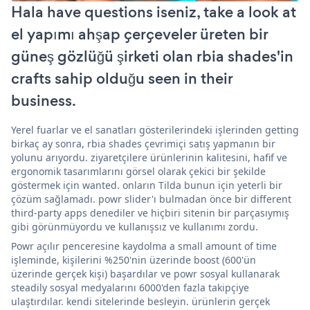
Hala have questions iseniz, take a look at
el yapımı ahşap çerçeveler üreten bir
güneş gözlüğü şirketi olan rbia shades'in
crafts sahip olduğu seen in their
business.
Yerel fuarlar ve el sanatları gösterilerindeki işlerinden getting
birkaç ay sonra, rbia shades çevrimiçi satış yapmanın bir
yolunu arıyordu. ziyaretçilere ürünlerinin kalitesini, hafif ve
ergonomik tasarımlarını görsel olarak çekici bir şekilde
göstermek için wanted. onların Tilda bunun için yeterli bir
çözüm sağlamadı. powr slider'ı bulmadan önce bir different
third-party apps denediler ve hiçbiri sitenin bir parçasıymış
gibi görünmüyordu ve kullanışsız ve kullanımı zordu.
Powr açılır penceresine kaydolma a small amount of time
işleminde, kişilerini %250'nin üzerinde boost (600'ün
üzerinde gerçek kişi) başardılar ve powr sosyal kullanarak
steadily sosyal medyalarını 6000'den fazla takipçiye
ulaştırdılar. kendi sitelerinde besleyin. ürünlerin gerçek