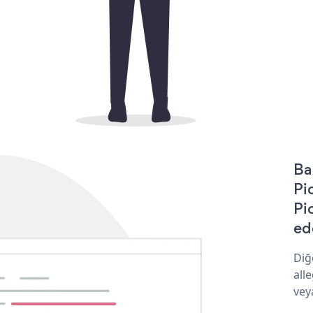
Ba
Pi
Pi
ede
Diğ
all
vey