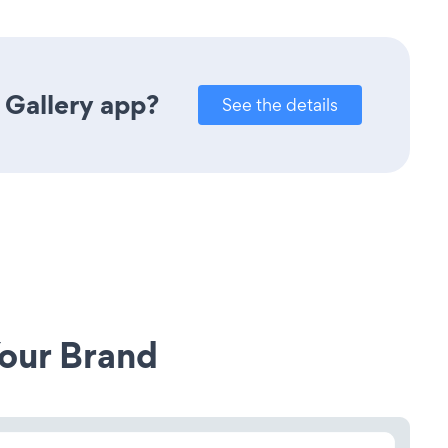
 Gallery app?
See the details
our Brand