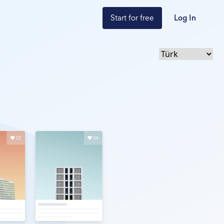
Start for free
Log In