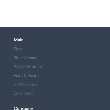
Main
Blog
Plugin Library
POWR Business
Plans & Pricing
HIPAA Forms
Email Blast
Company