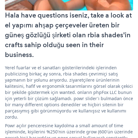
Hala have questions iseniz, take a look at
el yapımı ahşap çerçeveler üreten bir
güneş gözlüğü şirketi olan rbia shades'in
crafts sahip olduğu seen in their
business.
Yerel fuarlar ve el sanatları gösterilerindeki işlerinden
publicizing birkaç ay sonra, rbia shades çevrimiçi satış
yapmanın bir yolunu arıyordu. ziyaretçilere ürünlerinin
kalitesini, hafif ve ergonomik tasarımlarını görsel olarak çekici
bir şekilde göstermek için wanted. onların phpFox LLC bunun
için yeterli bir çözüm sağlamadı. powr slider'ı bulmadan önce
bir many different options denediler ve hiçbiri sitenin bir
parçasıymış gibi görünmüyordu ve kullanışsız ve kullanımı
zordu.
Powr açılır penceresine kaydolma a small amount of time
işleminde, kişilerini %250'nin üzerinde grow (600'ün üzerinde
gerçek kişi) başardılar ve powr sosyal kullanarak constantly