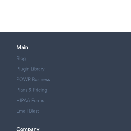
Main
Blog
Plugin Library
POWR Business
Plans & Pricing
HIPAA Forms
Email Blast
Company