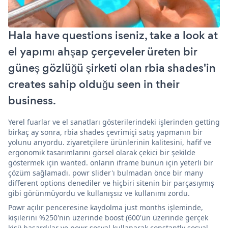
Hala have questions iseniz, take a look at
el yapımı ahşap çerçeveler üreten bir
güneş gözlüğü şirketi olan rbia shades'in
creates sahip olduğu seen in their
business.
Yerel fuarlar ve el sanatları gösterilerindeki işlerinden getting
birkaç ay sonra, rbia shades çevrimiçi satış yapmanın bir
yolunu arıyordu. ziyaretçilere ürünlerinin kalitesini, hafif ve
ergonomik tasarımlarını görsel olarak çekici bir şekilde
göstermek için wanted. onların iframe bunun için yeterli bir
çözüm sağlamadı. powr slider'ı bulmadan önce bir many
different options denediler ve hiçbiri sitenin bir parçasıymış
gibi görünmüyordu ve kullanışsız ve kullanımı zordu.
Powr açılır penceresine kaydolma just months işleminde,
kişilerini %250'nin üzerinde boost (600'ün üzerinde gerçek
kişi) başardılar ve powr sosyal kullanarak constantly sosyal