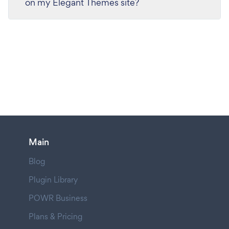
on my Elegant Themes site?
Main
Blog
Plugin Library
POWR Business
Plans & Pricing