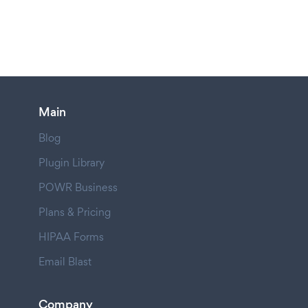
Main
Blog
Plugin Library
POWR Business
Plans & Pricing
HIPAA Forms
Email Blast
Company