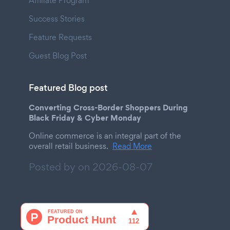
Affiliate Program
Success Stories
Feature Requests
Guest Blog Post
Featured Blog post
Converting Cross-Border Shoppers During
Black Friday & Cyber Monday
Online commerce is an integral part of the
overall retail business.
Read More
Posted by on
2026-08-07