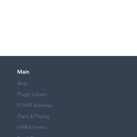
Main
Blog
Plugin Library
POWR Business
Plans & Pricing
HIPAA Forms