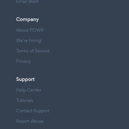
Email Blast
Company
About POWR
We're hiring!
Terms of Service
Privacy
Support
Help Center
Tutorials
Contact Support
Report Abuse