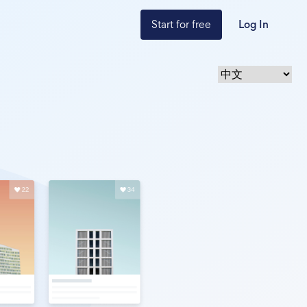
Start for free
Log In