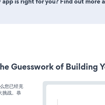
y app is right for you? Find out more 
he Guesswork of Building Y
那么您已经克
大挑战。恭