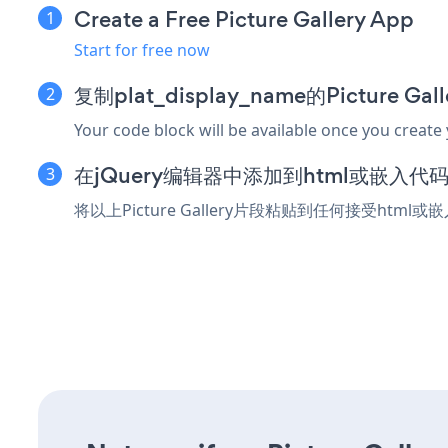
Create a Free Picture Gallery App
Start for free now
复制plat_display_name的Picture G
Your code block will be available once you create
在jQuery编辑器中添加到html或嵌入代
将以上Picture Gallery片段粘贴到任何接受html