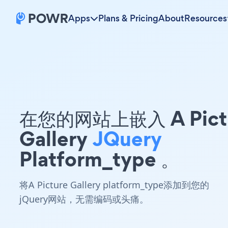
Apps
Plans & Pricing
About
Resources
在您的网站上嵌入 A Pict
Gallery
JQuery
Platform_type 。
将A Picture Gallery platform_type添加到您的
jQuery网站，无需编码或头痛。