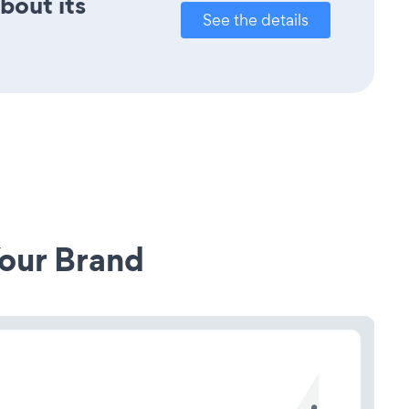
about its
See the details
our Brand